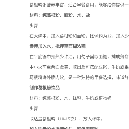
葛根粉粥营养丰富，适合早餐食用，能够给你提供一
材料：纯葛根粉、面粉、水、盐
步骤
在大碗中，加入葛根粉和面粉，比例约为12，加入
慢慢加入水，搅拌至面糊浓稠。
在平底锅中预热少许油，用勺子舀取面糊，摊成薄饼
中小火煎至两面金黄，取出后可搭配豆浆、牛奶或果
葛根粉饼外脆内软，是一种独特的早餐选择，味道鲜
制作葛根粉饮品
材料：纯葛根粉、水、蜂蜜、牛奶或植物奶
步骤
取适量葛根粉（10-15克），放入杯中。