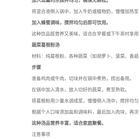
加入适量的水搅拌均匀，确保无颗粒。
将混合液倒入锅中，加入牛奶或植物奶，慢慢加热至
加入蜂蜜调味，搅拌均匀后即可饮用。
这种饮品既营养又美味，适合在早餐或下午茶时享用
蔬菜葛根粉汤
材料：纯葛根粉、各种蔬菜（如胡萝卜、菠菜、香菇
步骤
准备鸡肉或牛肉，切块并在锅中煮熟，捞出备用。
在锅中加入清水，放入切好的蔬菜，煮至熟软。
将葛根粉用少量水调成浆，慢慢倒入汤中，搅拌均匀，
根据个人口味添加盐和调味料，最后加入肉块，再次
这种汤品营养丰富，适合家庭聚餐。
注意事项