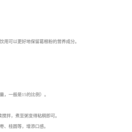
。
饮用可以更好地保留葛根粉的营养成分。
量，一般是15的比例）。
继续搅拌，煮至粥变得粘稠即可。
枣、桂圆等，增添口感。