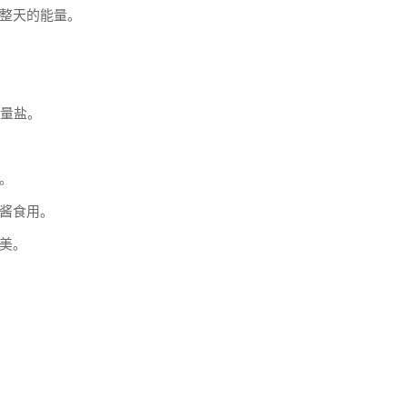
整天的能量。
少量盐。
。
酱食用。
美。