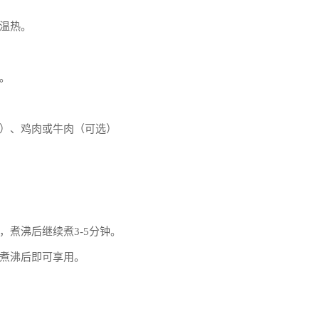
温热。
。
）、鸡肉或牛肉（可选）
煮沸后继续煮3-5分钟。
煮沸后即可享用。