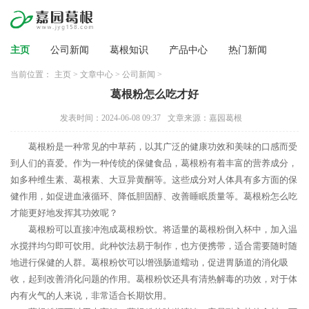
主页
公司新闻
葛根知识
产品中心
热门新闻
当前位置：
主页
>
文章中心
>
公司新闻
>
葛根粉怎么吃才好
发表时间：2024-06-08 09:37
文章来源：嘉园葛根
葛根粉是一种常见的中草药，以其广泛的健康功效和美味的口感而受
到人们的喜爱。作为一种传统的保健食品，葛根粉有着丰富的营养成分，
如多种维生素、葛根素、大豆异黄酮等。这些成分对人体具有多方面的保
健作用，如促进血液循环、降低胆固醇、改善睡眠质量等。葛根粉怎么吃
才能更好地发挥其功效呢？
葛根粉可以直接冲泡成葛根粉饮。将适量的葛根粉倒入杯中，加入温
水搅拌均匀即可饮用。此种饮法易于制作，也方便携带，适合需要随时随
地进行保健的人群。葛根粉饮可以增强肠道蠕动，促进胃肠道的消化吸
收，起到改善消化问题的作用。葛根粉饮还具有清热解毒的功效，对于体
内有火气的人来说，非常适合长期饮用。