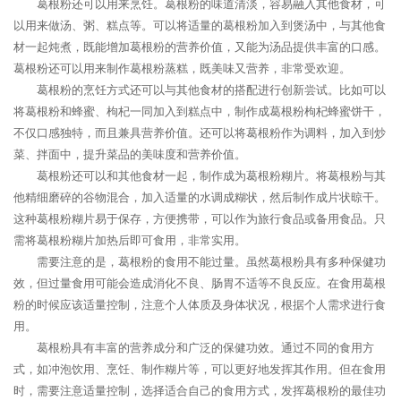
葛根粉还可以用来烹饪。葛根粉的味道清淡，容易融入其他食材，可
以用来做汤、粥、糕点等。可以将适量的葛根粉加入到煲汤中，与其他食
材一起炖煮，既能增加葛根粉的营养价值，又能为汤品提供丰富的口感。
葛根粉还可以用来制作葛根粉蒸糕，既美味又营养，非常受欢迎。
葛根粉的烹饪方式还可以与其他食材的搭配进行创新尝试。比如可以
将葛根粉和蜂蜜、枸杞一同加入到糕点中，制作成葛根粉枸杞蜂蜜饼干，
不仅口感独特，而且兼具营养价值。还可以将葛根粉作为调料，加入到炒
菜、拌面中，提升菜品的美味度和营养价值。
葛根粉还可以和其他食材一起，制作成为葛根粉糊片。将葛根粉与其
他精细磨碎的谷物混合，加入适量的水调成糊状，然后制作成片状晾干。
这种葛根粉糊片易于保存，方便携带，可以作为旅行食品或备用食品。只
需将葛根粉糊片加热后即可食用，非常实用。
需要注意的是，葛根粉的食用不能过量。虽然葛根粉具有多种保健功
效，但过量食用可能会造成消化不良、肠胃不适等不良反应。在食用葛根
粉的时候应该适量控制，注意个人体质及身体状况，根据个人需求进行食
用。
葛根粉具有丰富的营养成分和广泛的保健功效。通过不同的食用方
式，如冲泡饮用、烹饪、制作糊片等，可以更好地发挥其作用。但在食用
时，需要注意适量控制，选择适合自己的食用方式，发挥葛根粉的最佳功