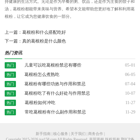
持健康的生活方式。无论是作为早餐的粥、饮品，还是作为主食的饺子和
汤，葛根粉都能带来美味与营养。希望本文能帮助您更好地了解和利用葛
根粉，让它成为您健康饮食的一部分。
上一篇：
葛根粉和什么搭配吃好
下一篇：
真的葛根粉是什么颜色
热门资讯
儿童可以吃葛根粉禁忌有哪些
05-01
热门
葛根粉怎么煮熟吃
06-05
热门
葛根粉有哪些功效与作用和禁忌
07-04
热门
葛根粉吃了有什么好处与作用禁忌
10-07
热门
葛根粉如何冲吃
11-27
热门
常吃葛根粉有什么副作用和禁忌
11-29
热门
新手指南 | 核心服务 | 关于我们 | 商务合作 |
Copyright 2015-2026 jyg158.com All Rights Reserved. 嘉园葛根 版权所有
鄂ICP备