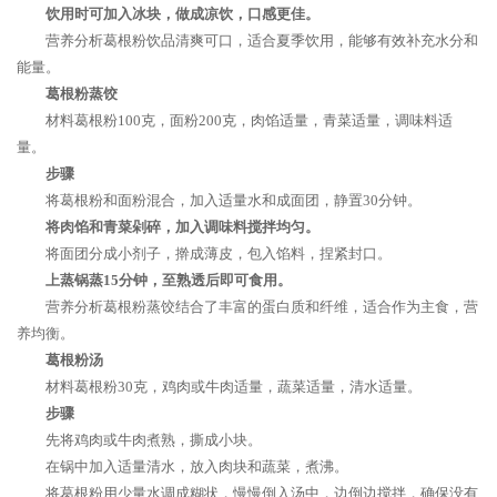
饮用时可加入冰块，做成凉饮，口感更佳。
营养分析葛根粉饮品清爽可口，适合夏季饮用，能够有效补充水分和
能量。
葛根粉蒸饺
材料葛根粉100克，面粉200克，肉馅适量，青菜适量，调味料适
量。
步骤
将葛根粉和面粉混合，加入适量水和成面团，静置30分钟。
将肉馅和青菜剁碎，加入调味料搅拌均匀。
将面团分成小剂子，擀成薄皮，包入馅料，捏紧封口。
上蒸锅蒸15分钟，至熟透后即可食用。
营养分析葛根粉蒸饺结合了丰富的蛋白质和纤维，适合作为主食，营
养均衡。
葛根粉汤
材料葛根粉30克，鸡肉或牛肉适量，蔬菜适量，清水适量。
步骤
先将鸡肉或牛肉煮熟，撕成小块。
在锅中加入适量清水，放入肉块和蔬菜，煮沸。
将葛根粉用少量水调成糊状，慢慢倒入汤中，边倒边搅拌，确保没有